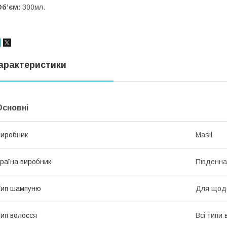
б’єм:
300мл.
арактеристики
Основні
иробник
Masil
раїна виробник
Південна
Тип шампуню
Для щоде
ип волосся
Всі типи 