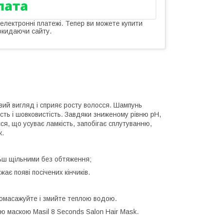
 електронні платежі. Тепер ви можете купити
окидаючи сайту.
вий вигляд і сприяє росту волосся. Шампунь
сть і шовковистість. Завдяки зниженому рівню pH,
я, що усуває ламкість, запобігає сплутуванню,
к.
ьш щільними без обтяження;
є появі посічених кінчиків.
промасажуйте і змийте теплою водою.
 маскою Masil 8 Seconds Salon Hair Mask.