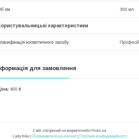
б`єм
300 мл
Користувальницькі характеристики
ласифікація косметичного засобу
Професі
нформація для замовлення
іна:
400 ₴
Сайт створений на маркетплейсі
Prom.ua
Lady Kiku |
Поскаржитися на контент
|
Політика конфіденційності