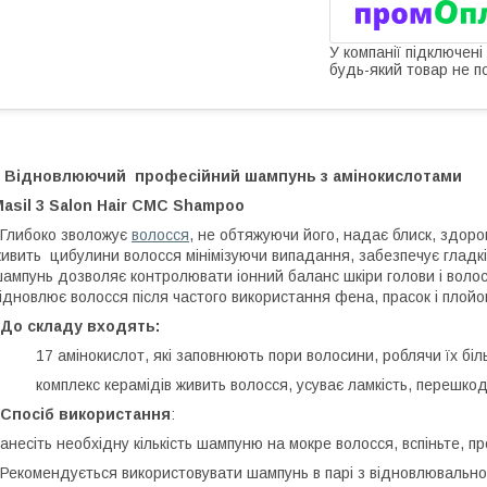
У компанії підключені
будь-який товар не п
Відновлюючий професійний шампунь з амінокислотами
asil 3 Salon Hair CMC Shampoo
Глибоко зволожує
волосся
, не обтяжуючи його, надає блиск, здоро
ивить цибулини волосся мінімізуючи випадання, забезпечує гладкі
ампунь дозволяє контролювати іонний баланс шкіри голови і волосс
ідновлює волосся після частого використання фена, прасок і плойо
До складу входять:
 17 амінокислот, які заповнюють пори волосини, роблячи їх біл
 комплекс керамідів живить волосся, усуває ламкість, перешкоджа
Спосіб використання
:
анесіть необхідну кількість шампуню на мокре волосся, вспіньте, 
екомендується використовувати шампунь в парі з відновлювальною