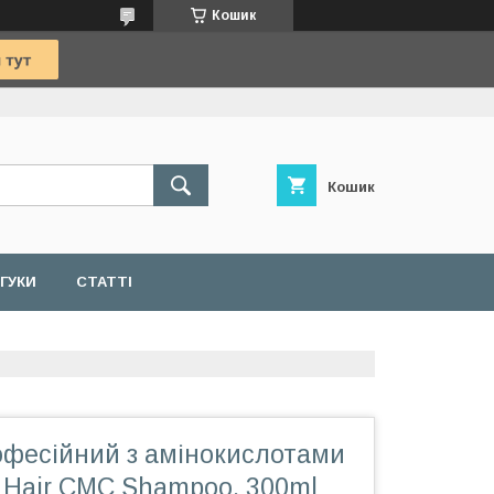
Кошик
Кошик
ДГУКИ
СТАТТІ
фесійний з амінокислотами
n Hair CMC Shampoo, 300ml