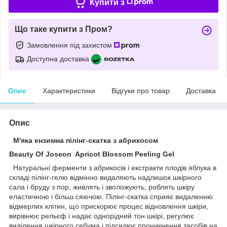
Купити з
Що таке купити з Пром?
Замовлення під захистом
Доступна доставка
Опис
Характеристики
Відгуки про товар
Доставка
Опис
М'яка ензимна пілінг-скатка з абрикосом
Beauty Of Joseon Apricot Blossom Peeling Gel
Натуральні ферменти з абрикосів і екстракти плодів яблука в
складі пілінг-гелю відмінно видаляють надлишок шкірного
сала і бруду з пор, живлять і зволожують, роблять шкіру
еластичною і більш сяючою. Пілінг-скатка сприяє видаленню
відмерлих клітин, що прискорює процес відновлення шкіри,
вирівнює рельєф і надає однорідний тон шкірі, регулює
виділення шкірного себума і підсилює проникнення засобів на