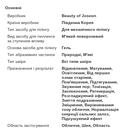
Основні
Виробник
Beauty of Joseon
Країна виробник
Південна Корея
Тип засобу для пілінгу
Для механічного пілінгу
Вид засобу для пиллинга
М'який поверхневий
за ступенем впливу
Основа засоби для пілінгу
Гель
Тип абразивних частинок
Природні, М'які
Тип шкіри
Всі типи шкіри
Призначення і результат
Відновлення, Матування,
Освітлення, Від перших
ознак старіння,
Пом'якшення, Підтягування,
Звуження пор, Тонізація,
Заспокоєння, Регенерація,
Розгладжуючий ефект,
Зняття подразнення,
Зміцнення, Вирівнювання
тону обличчя, Нормалізація
секреції сальних залоз,
Підсушуючий ефект
Область застосування
Обличчя, Шия, Область