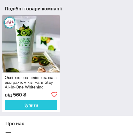
Подібні товари компанії
Освітлююча пілінг-скатка з
екстрактом ківі FarmStay
All-In-One Whitening
Peeling Gel Cream Kiwi,
560
від
₴
180ml
Купити
Про нас