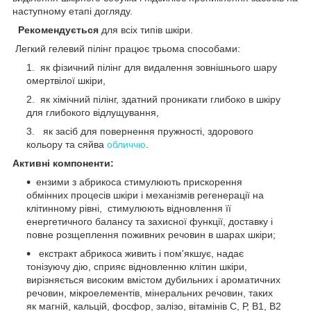
наступному етапі догляду.
Рекомендується
для всіх типів шкіри.
Легкий гелевий пілінг працює трьома способами:
як фізичний пілінг для видалення зовнішнього шару
омертвілої шкіри,
як хімічний пілінг, здатний проникати глибоко в шкіру
для глибокого відлущування,
як засіб для повернення пружності, здорового
кольору та сяйва
обличчю
.
Активні компоненти:
ензими з абрикоса стимулюють прискорення
обмінних процесів шкіри і механізмів регенерації на
клітинному рівні, стимулюють відновлення її
енергетичного балансу та захисної функції, доставку і
повне розщеплення поживних речовин в шарах шкіри;
екстракт абрикоса живить і пом'якшує, надає
тонізуючу дію, сприяє відновленню клітин шкіри,
вирізняється високим вмістом дубильних і ароматичних
речовин, мікроелементів, мінеральних речовин, таких
як магній, кальцій, фосфор, залізо, вітамінів С, Р, В1, В2