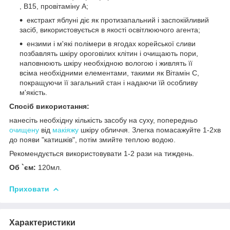
, В15, провітаміну А;
екстракт яблуні діє як протизапальний і заспокійливий
засіб, використовується в якості освітлюючого агента;
ензими і м'які полімери в ягодах корейської сливи
позбавлять шкіру ороговілих клітин і очищають пори,
наповнюють шкіру необхідною вологою і живлять її
всіма необхідними елементами, такими як Вітамін С,
покращуючи її загальний стан і надаючи їй особливу
м'якість.
Спосіб використання:
нанесіть необхідну кількість засобу на суху, попередньо
очищену
від
макіяжу
шкіру обличчя. Злегка помасажуйте 1-2хв
до появи "катишків", потім змийте теплою водою.
Рекомендується використовувати 1-2 рази на тиждень.
Об `єм:
120мл.
Приховати
Характеристики