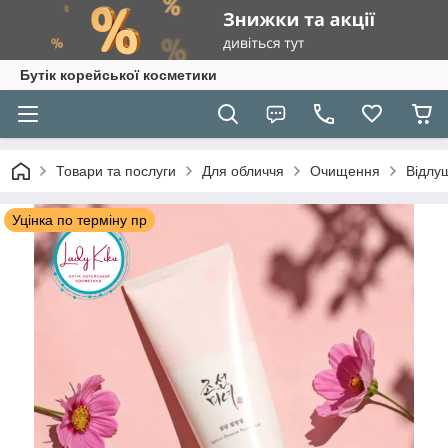
Бутік корейської косметики
Товари та послуги
Для обличчя
Очищення
Відлу
Уцінка по терміну пр