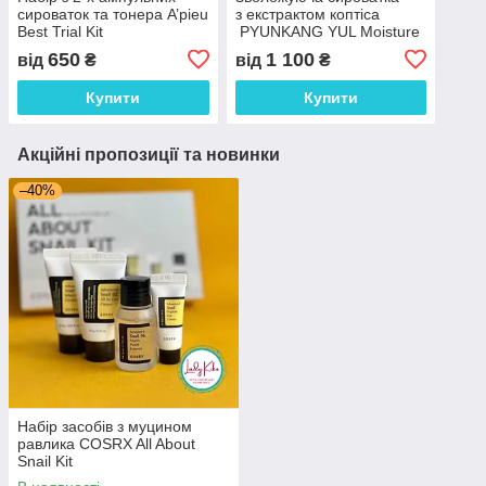
сироваток та тонера A’pieu
з екстрактом коптіса
Best Trial Kit
PYUNKANG YUL Moisture
Serum, 100ml
650
1 100
від
₴
від
₴
Купити
Купити
Акційні пропозиції та новинки
–40%
Набір засобів з муцином
равлика COSRX All About
Snail Kit