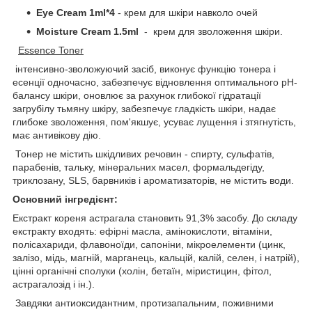
Eye Cream 1ml*4
- крем для шкіри навколо очей
Moisture Cream 1.5ml
- крем для зволоження шкіри.
Essence
Toner
інтенсивно-зволожуючий засіб, виконує функцію тонера і
есенції одночасно, забезпечує відновлення оптимального pH-
балансу шкіри, оновлює за рахунок глибокої гідратації
загрубілу тьмяну шкіру, забезпечує гладкість шкіри, надає
глибоке зволоження, пом'якшує, усуває лущення і зтягнутість,
має антивікову дію.
Тонер не містить шкідливих речовин - спирту, сульфатів,
парабенів, тальку, мінеральних масел, формальдегіду,
триклозану, SLS, барвників і ароматизаторів, не містить води.
Основний інгредієнт:
Екстракт кореня астрагала становить 91,3% засобу. До складу
екстракту входять: ефірні масла, амінокислоти, вітаміни,
полісахариди, флавоноїди, сапоніни, мікроелементи (цинк,
залізо, мідь, магній, марганець, кальцій, калій, селен, і натрій),
цінні органічні сполуки (холін, бетаїн, міристицин, фітол,
астрагалозід і ін.).
Завдяки антиоксидантним, протизапальним, поживними