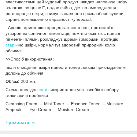
властивостями цей чудовий продукт швидко наповнює шкіру
вологою, зміцнює її, надає сяйво, діє на омолодження і
регенерацію шкіри, знижує запалення і розслабляє судини,
сприяє пом'якшенню виразності купероза!.
Аргінін прискорює процес загоєння ран, протистоїть
утворенню сонячної пігментації, помітно освітлює наявні
пігментні плями, розгладжує шрами і зморшки, протидіє
старінн
ю шкіри, нормалізує здоровий природний колір
обличчя.
>>Cпосіб використання:
після очищення шкіри нанести тонер легким прикладанням
долонь до обличчя.
Об'єм:
200 мл.
Схема послідо
вності в
икористання усіх засобів з набору
включаючи пробники:
Cleansing Foam -- Mist Toner -- Essence Toner -- Moisture
Ampoule -- Eye Cream -- Moisture Cream
Приховати