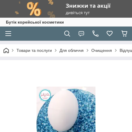
Бутік корейської косметики
Товари та послуги
Для обличчя
Очищення
Відлу