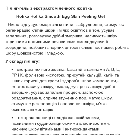
Пілінг-гель з екстрактом яєчного жовтка
Holika Holika Smooth Egg Skin Peeling Gel
Ніжно відлущує омертвілі клітини і забруднення, стимулює
регенерацію клітин шкіри і м'яко освітлює її тон, усуває
запалення, розгладжує дрібні зморшки, насичують шкіру
корисними поживними речовинами омолоджуючи її
зсередини, позбавить чорних цятоок і слідів пост-акне, робить
шкіру шовковистою і гладкою.
У складі пілінгу:
екстракт яєчного жовтка, багатий вітамінами А, B, Е,
РР і К, фолієвою кислотою, присутній кальцій, калій та
інших корисні для краси і здоров'я шкіри компоненти,-
жовток насичує шкіру, омолоджує, розгладжує дрібні
зморшки, усуває запальні процеси, заспокоює
роздратування, сприяє звуженню пор, матує шкіру,
стимулює регенерацію і оновлення шкіри, м'яко
освітлює пігментацію;
екстракт чорниці володіє заспокійливими,
поживними і судинозміцнюючими властивостями,
насичує шкіру вітамінами і антиоксидантами,
перешкоджає передчасному старінню, покращує колір