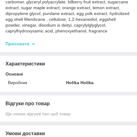
carbomer, glyceryl polyacrylate, bilberry fruit extract, sugarcane
extract, sugar maple extract, orange extract, lemon extract,
dipropylene glycol, purslane extract, egg yolk extract, hydrolized
egg shell Membrane , cellulose, 1,2-hexanediol, eggshell
powder, vinegar, disodium is deityi, caprylylglyglycol,
caprylhydroxysamic acid, phenoxyethanol, fragrance
Приховати
Характеристики
Основні
Виробник
Holika Holika
Відгуки про товар
Ще немає відгуків про цей товар
Умови доставки