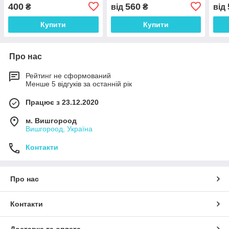
Fresh, 250ml
Whitening Peeling Gel
Peel
400
560
₴
від
₴
від
Apple, 180ml
180
Купити
Купити
Про нас
Рейтинг не сформований
Менше 5 відгуків за останній рік
Працює з 23.12.2020
м. Вишгороод
Вишгороод, Україна
Контакти
Про нас
Контакти
Доставка та оплата