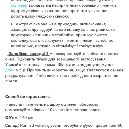
обличчя
, захищає від несприятливих зовнішніх чинників,
підтримує рівень зволоженості протягом усього дня,
робить шкіру гладкою і свіжою;
екстракт лимона – це природний антиоксидант,
захищає шкіру від руйнівного впливу вільних радикалів,
прискорює клітинний метаболізм, пригнічує синтез
меланіну, освітлює існуючі пігментні плями і запобігає
появі нових, прекрасно вітамінізує і тонізує шкіру.
Запобіжні заходи!!!
Не використовуйте в області навколо
очей. Підходить тільки для зовнішнього застосування.
Уникайте контакту з очима. Зберігати в недоступному для
дітей
місці. Припиніть використання, якщо з'являються ознаки
роздратування і / або висип, при необхідності зверніться до
лікаря.
Спосіб використання:
нанесіть пілінг-гель на шкіру обличчя і обережно
помасажуйте обличчя 10хв, змийте теплою водою.
Об’єм:
140 мл.
Склад:
Purified water, glycerin, propylene glycol, quaternium-60,