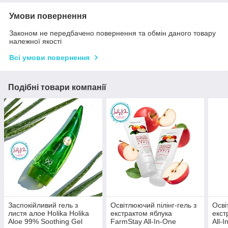
Умови повернення
Законом не передбачено повернення та обмін даного товару
належної якості
Всі умови повернення
Подібні товари компанії
Заспокійливий гель з
Освітлюючий пілінг-гель з
Осві
листя алое Holika Holika
екстрактом яблука
екст
Aloe 99% Soothing Gel
FarmStay All-In-One
All-