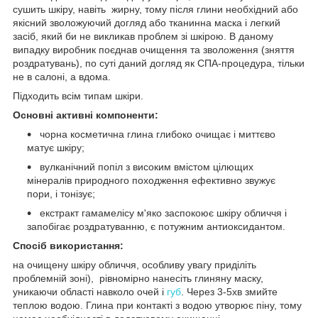
сушить шкіру, навіть жирну, тому після глини необхідний або
якісний зволожуючий догляд або тканинна маска і легкий
засіб, який би не викликав проблем зі шкірою. В даному
випадку виробник поєднав очищення та зволоження (зняття
роздратувань), по суті даний догляд як СПА-процедура, тільки
не в салоні, а вдома.
Підходить всім типам шкіри.
Основні активні компоненти:
чорна косметична глина глибоко очищає і миттєво
матує шкіру;
вулканічний попіл з високим вмістом цілющих
мінералів природного походження ефективно звужує
пори, і тонізує;
екстракт гамамелісу м'яко заспокоює шкіру обличчя і
запобігає роздратуванню, є потужним антиоксидантом.
Спосіб використання:
на очищену шкіру обличчя, особливу увагу приділіть
проблемній зоні), рівномірно нанесіть глиняну маску,
уникаючи області навколо очей і
губ
. Через 3-5хв змийте
теплою водою. Глина при контакті з водою утворює піну, тому