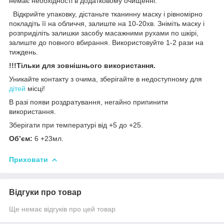
немає необхідності в додатковому очищенні.
Відкрийте упаковку, дістаньте тканинну маску і рівномірно
покладіть її на обличчя, залиште на 10-20хв. Зніміть маску і
розприділіть залишки засобу масажними рухами по шкірі,
залиште до повного вбирання. Використовуйте 1-2 рази на
тиждень.
!!!Тільки для зовнішнього використання.
Уникайте контакту з очима, зберігайте в недоступному для
дітей
місці!
В разі появи роздратування, негайно припинити
використання.
Зберігати при температурі від +5 до +25.
Об’єм:
6 +23мл.
Приховати
Відгуки про товар
Ще немає відгуків про цей товар