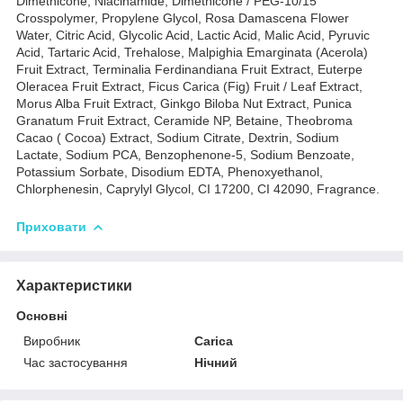
Dimethicone, Niacinamide, Dimethicone / PEG-10/15
Crosspolymer, Propylene Glycol, Rosa Damascena Flower
Water, Citric Acid, Glycolic Acid, Lactic Acid, Malic Acid, Pyruvic
Acid, Tartaric Acid, Trehalose, Malpighia Emarginata (Acerola)
Fruit Extract, Terminalia Ferdinandiana Fruit Extract, Euterpe
Oleracea Fruit Extract, Ficus Carica (Fig) Fruit / Leaf Extract,
Morus Alba Fruit Extract, Ginkgo Biloba Nut Extract, Punica
Granatum Fruit Extract, Ceramide NP, Betaine, Theobroma
Cacao ( Cocoa) Extract, Sodium Citrate, Dextrin, Sodium
Lactate, Sodium PCA, Benzophenone-5, Sodium Benzoate,
Potassium Sorbate, Disodium EDTA, Phenoxyethanol,
Chlorphenesin, Caprylyl Glycol, CI 17200, CI 42090, Fragrance.
Приховати
Характеристики
Основні
Виробник
Carica
Час застосування
Нічний