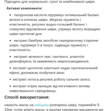
Підходить для нормальної, сухої та комбінованої шкіри.
Активні компоненти:
гіалуронова кислота підтримує оптимальний баланс
вологи в клітинах шкіри, зберігає пружність і
еластичність, регулює водно-сольовий баланс і
стимулює відновлення шкіри, утримує вологу всередині
шкіри протягом дня;
екстракт бамбука запобігає передчасному старінню
шкіри, підтримує її в тонусі, підвищує пружність і
еластичність;
екстракт зеленого чаю, пантенол, алантоїн
дизенфікують та заживляють мікропошкодження;
екстракт центелли азіатської надає протизапальний
ефект, допомагає позбутися акне;
екстракт лотоса регулює роботу сальних залоз;
екстракт огірка захищає від негативного впливу
навколишнього середовища.
Спосіб використання:
нанесіть маску на
очищену
розпарену шкіру, поримайте 5-
10хв, потім зніміть маску, а рештки сироватки масажуючи ми