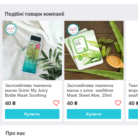
Подібні товари компанії
Заспокійлива тканинна
Заспокійлива тканинна
Ткан
маска Scinic My Juicy
маска з алое seaNtree
морс
Bottle Mask Soothing
Mask Sheet Aloe, 20ml
seaN
Ampoule, 20ml
Coll
40
40
40
₴
₴
Купити
Купити
Про нас