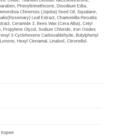
nc Oxide, Titanium Dioxide/Talc/Dimethicone,
lparaben, Phenyltrimethicone, Disodiium Edta,
immondsia Chinensis (Jojoba) Seed Oil, Squalane,
nalis(Rosemary) Leaf Extract, Chamomilla Recutita
xtract, Ceramide 3, Bees Wax (Cera Alba), Cetyl
, Propylene Glycol, Sodium Chloride, Iron Oxides
sohexyl 3-Cyclohexene Carboxaldehyde, Butylphenyl
 Lonone, Hexyl Cinnamal, Linalool, Citronellol.
 Корея