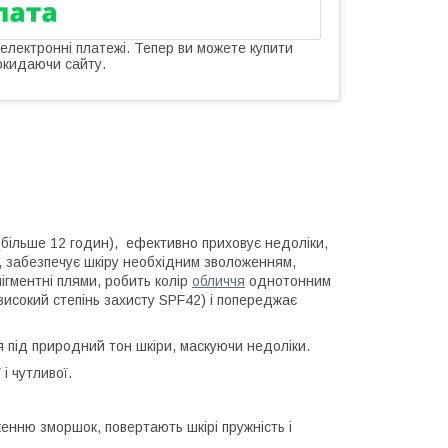
 електронні платежі. Тепер ви можете купити
окидаючи сайту.
більше 12 годин), ефективно приховує недоліки,
д, забезпечує шкіру необхідним зволоженням,
ігментні плями, робить колір
обличчя
однотонним
високий степінь захисту SPF42) і попереджає
я під природний тон шкіри, маскуючи недоліки.
і чутливої.
нню зморшок, повертають шкірі пружність і