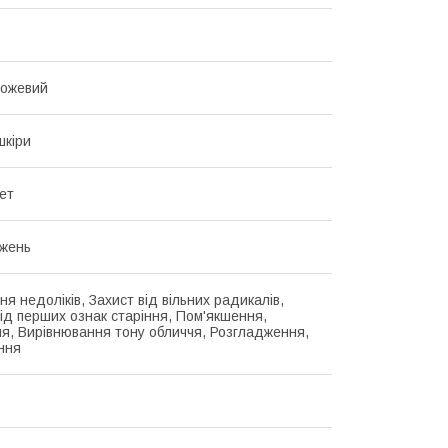
рожевий
шкіри
ет
жень
я недоліків, Захист від вільних радикалів,
Від перших ознак старіння, Пом'якшення,
я, Вирівнювання тону обличчя, Розгладження,
ння