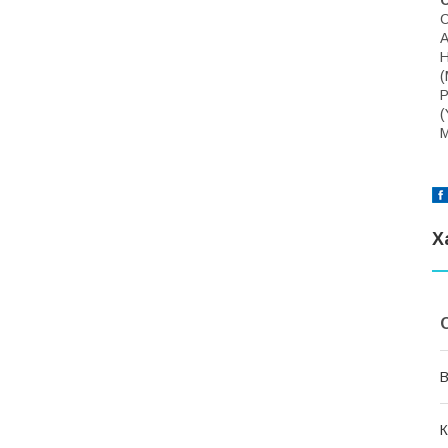
C
A
H
(
P
(
M
Х
В
К