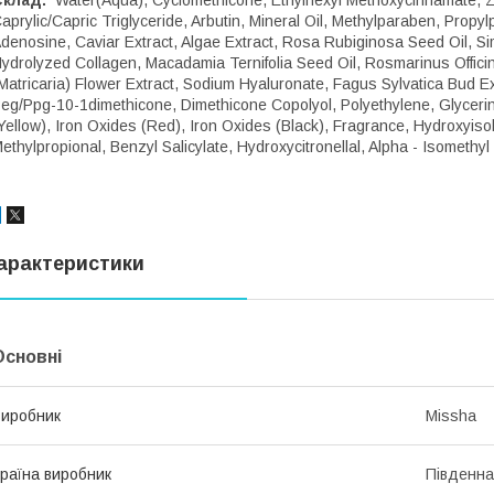
Склад
:
Water(Aqua), Cyclomethicone, Ethylhexyl Methoxycinnamate, Zi
aprylic/Capric Triglyceride, Arbutin, Mineral Oil, Methylparaben, Propy
denosine, Caviar Extract, Algae Extract, Rosa Rubiginosa Seed Oil, S
ydrolyzed Collagen, Macadamia Ternifolia Seed Oil, Rosmarinus Offici
Matricaria) Flower Extract, Sodium Hyaluronate, Fagus Sylvatica Bud E
eg/Ppg-10-1dimethicone, Dimethicone Copolyol, Polyethylene, Glycerin
Yellow), Iron Oxides (Red), Iron Oxides (Black), Fragrance, Hydroxyi
ethylpropional, Benzyl Salicylate, Hydroxycitronellal, Alpha - Isomethyl
арактеристики
Основні
иробник
Missha
раїна виробник
Південна