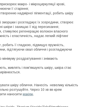
искорює макро- і мікроциркуляції крові,
нюючи її старіння;
творенню надмірної пігментації, робить шкіру
і зморшки і розгладжує їх зсередини, створює
і шкіри і захищає її від пересихання;
и, стимулює регенерацію волокон власного
жність і еластичність, надає легкий ліфтинг
 робить її гладкою, підвищує пружність,
ини, підтягуючи овал обличчя і розгладжуючи
 мінімуму роздратування і знімають
ють, живлять і пом'якшують шкіру, шкіра стає
ирівнюється.
вати шкіру обличчя. Нанесіть невелику кількість
ельно розтушуйте. Через 10 хв вв-крем
вжити наносити
макіяж
.