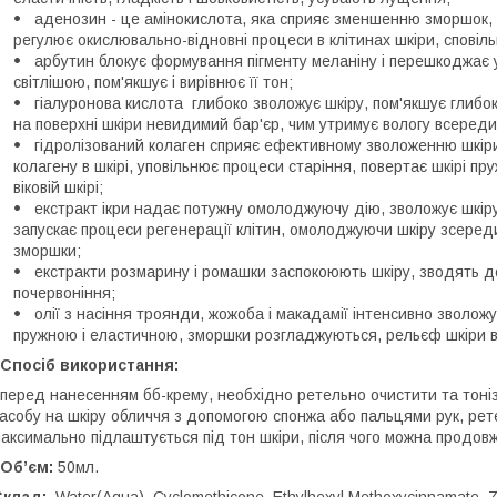
аденозин - це амінокислота, яка сприяє зменшенню зморшок, пр
регулює окислювально-відновні процеси в клітинах шкіри, сповіль
арбутин блокує формування пігменту меланіну і перешкоджає у
світлішою, пом'якшує і вирівнює її тон;
гіалуронова кислота глибоко зволожує шкіру, пом'якшує глибок
на поверхні шкіри невидимий бар'єр, чим утримує вологу всередин
гідролізований колаген сприяє ефективному зволоженню шкір
колагену в шкірі, уповільнює процеси старіння, повертає шкірі пру
віковій шкірі;
екстракт ікри надає потужну омолоджуючу дію, зволожує шкіру,
запускає процеси регенерації клітин, омолоджуючи шкіру зсеред
зморшки;
екстракти розмарину і ромашки заспокоюють шкіру, зводять до
почервоніння;
олії з насіння троянди, жожоба і макадамії інтенсивно зволожу
пружною і еластичною, зморшки розгладжуються, рельєф шкіри в
Спосіб використання:
еред нанесенням бб-крему, необхідно ретельно очистити та тонізу
асобу на шкіру обличчя з допомогою спонжа або пальцями рук, рет
аксимально підлаштується під тон шкіри, після чого можна продо
Об’єм:
50мл.