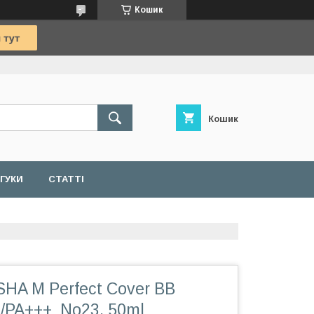
Кошик
Кошик
ДГУКИ
СТАТТІ
HA M Perfect Cover BB
/PA+++ No23, 50ml