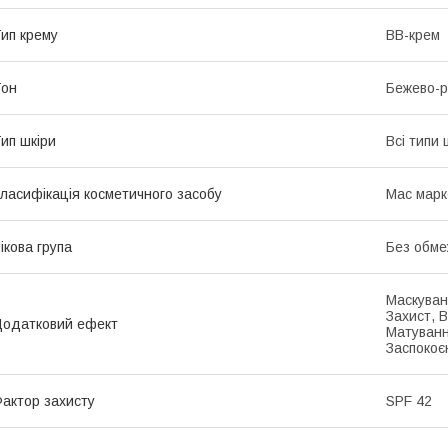
ип крему
BB-крем
Тон
Бежево-
ип шкіри
Всі типи 
ласифікація косметичного засобу
Мас марк
ікова група
Без обме
Маскуванн
Захист, 
одатковий ефект
Матуванн
Заспокоє
актор захисту
SPF 42