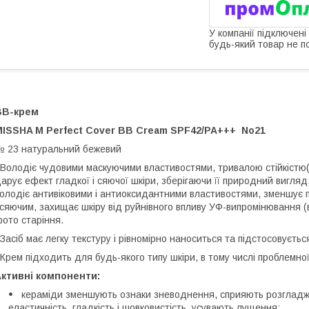
У компанії підключені
будь-який товар не п
BB-крем
MISSHA M Perfect Cover BB Cream SPF42/PA+++ No21
 23 натуральний бежевий
олодіє чудовими маскуючими властивостями, тривалою стійкістю(
арує ефект гладкої і сяючої шкіри, зберігаючи її природний вигля
олодіє антивіковими і антиоксидантними властивостями, зменшує п
 сяючим, захищає шкіру від руйнівного впливу УФ-випромінювання (
ото старіння.
асіб має легку текстуру і рівномірно наноситься та підстосовуєтьс
рем підходить для будь-якого типу шкіри, в тому числі проблемної 
Активні компоненти:
кераміди зменшують ознаки зневоднення, сприяють розгладже
еластичність, гладкість і шовковистість, усувають лущення;