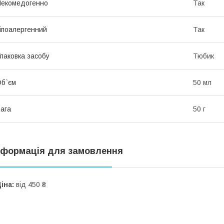
екомедогенно
Так
іпоалергенний
Так
паковка засобу
Тюбик
б`єм
50 мл
ага
50 г
нформація для замовлення
іна:
від 450 ₴