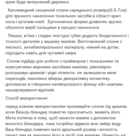
крем буде витрачений даремно.
Каплевидний скошений спонж середнього розміру(6,5-7см)
для зручного нанесення тональних засобів в області крил
носа і куточків очей. Ергономічна форма дозволяє зручно
обхопити виріб пальцями в процесі нанесення.
Пишна, м'яка і гладка текстура губки додасть бездоганності і
точності деталям у вашому макіяжі. Виготовлений спонж з
якісного, антибактеріального матеріалу, ніжний на дотик,
підходить навіть для чутливої шкіри.
Спонж підійде для роботи з праймером і тональними та
корегуючими жирними засобами макіяжу, рівномірно
розтушовує кремові і рідкі пігменти, не залишаючи межі
переходів, економно вбирає декоративну косметику,
допомагає в створенні напівпрозорого фінішу або навпаки,
нашаровування відтінків.
Спосіб використання:
перед кожним використанням промивайте спонж під краном,
коли Beauty-блендер повністю просочиться, вижміть його.
Мета полягає в тому, щоб нанести макіяж з допомогою
вологого блендера, тому потрібно віджати всю зайву воду.
Ваш блендер повинен мати ідеальний розмір і вологість
перед тим як занурити його в засіб для макіяжу. Нанесіть на