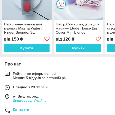
Набір міні-спонжів для
Набір б'юті-блендерів для
Набі
макіяжу Missha Water In
макіяжу Etude House Big
ство
Finger Sponge, 3шт
Cover Mini Blender
макі
Blen
150
120
від
₴
від
₴
від
Купити
Купити
Про нас
Рейтинг не сформований
Менше 5 відгуків за останній рік
Працює з 23.12.2020
м. Вишгороод
Вишгороод, Україна
Контакти