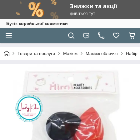
Бутік корейської косметики
Товари та послуги
Макіяж
Макіяж обличчя
Набір 