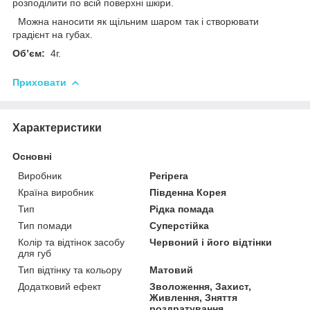
розподілити по всій поверхні шкіри.
Можна наносити як щільним шаром так і створювати
градієнт на губах.
Об’єм:
4г.
Приховати
Характеристики
Основні
Виробник
Peripera
Країна виробник
Південна Корея
Тип
Рідка помада
Тип помади
Суперстійка
Колір та відтінок засобу
Червоний і його відтінки
для губ
Тип відтінку та кольору
Матовий
Додатковий ефект
Зволоження, Захист,
Живлення, Зняття
роздратування,