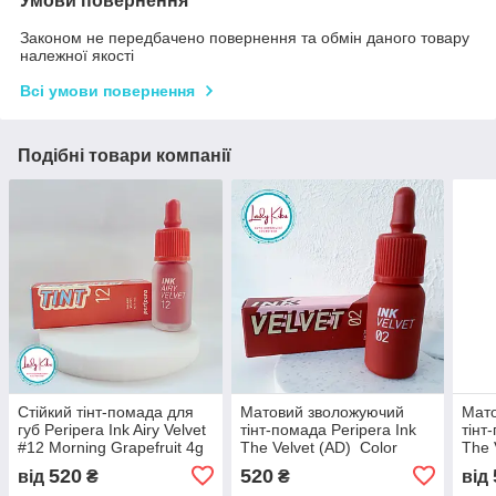
Умови повернення
Законом не передбачено повернення та обмін даного товару
належної якості
Всі умови повернення
Подібні товари компанії
Стійкий тінт-помада для
Матовий зволожуючий
Мат
губ Peripera Ink Airy Velvet
тінт-помада Peripera Ink
тінт
#12 Morning Grapefruit 4g
The Velvet (AD) Color
The 
02 Celeb Deep Rose Good
Vital
520
520
від
₴
₴
від
Brick, 4g