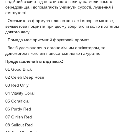
надійний захист від негативного впливу навколишнього
середовища і допомагають уникнути сухості, лущення і
стягнутості.
Оксамитова формула плавно ковзає і створює матове,
вельветове покриття при цьому зберігаючи колір протягом
довгого часу.
Помада має приємний фруктовий аромат.
Засіб удосконалено ергономічним аплікатором, за
допомогою якого він наноситься легко і акуратно.
Представлений в відтінках:
01 Good Brick
02 Celeb Deep Rose
03 Red Only
04 Vitality Coral
05 Coralficial
06 Purdy Red
07 Girlish Red
08 Sellout Red