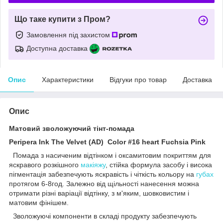
Що таке купити з Пром?
Замовлення під захистом
Доступна доставка
Опис
Характеристики
Відгуки про товар
Доставка
Опис
Матовий зволожуючий тінт-помада
Peripera Ink The Velvet (AD) Color #16 heart Fuchsia Pink
Помада з насиченим відтінком і оксамитовим покриттям для
яскравого розкішного
макіяжу
, стійка формула засобу і висока
пігментація забезпечують яскравість і чіткість кольору на
губах
протягом 6-8год. Залежно від щільності нанесення можна
отримати різні варіації відтінку, з м'яким, шовковистим і
матовим фінішем.
Зволожуючі компоненти в складі продукту забезпечують