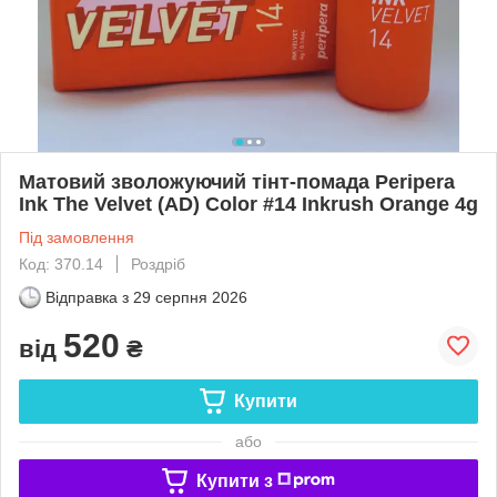
Матовий зволожуючий тінт-помада Peripera
Ink The Velvet (AD) Color #14 Inkrush Orange 4g
Під замовлення
Код: 370.14
Роздріб
Відправка з
29 серпня 2026
520
від
₴
Купити
або
Купити з