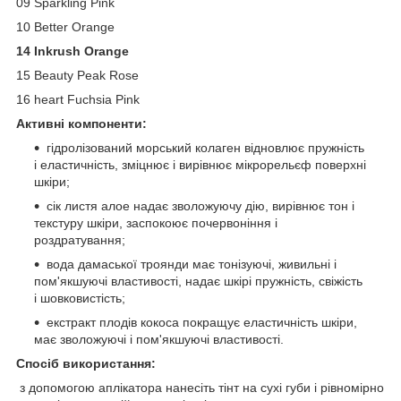
09 Sparkling Pink
10 Better Orange
14 Inkrush Orange
15 Beauty Peak Rose
16 heart Fuchsia Pink
Активні компоненти:
гідролізований морський колаген відновлює пружність
і еластичність, зміцнює і вирівнює мікрорельєф поверхні
шкіри;
сік листя алое надає зволожуючу дію, вирівнює тон і
текстуру шкіри, заспокоює почервоніння і
роздратування;
вода дамаської троянди має тонізуючі, живильні і
пом'якшуючі властивості, надає шкірі пружність, свіжість
і шовковистість;
екстракт плодів кокоса покращує еластичність шкіри,
має зволожуючі і пом'якшуючі властивості.
Спосіб використання:
з допомогою аплікатора нанесіть тінт на сухі губи і рівномірно