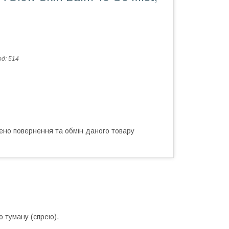
од:
514
ено повернення та обмін даного товару
о туману (спрею).