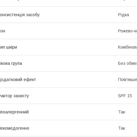
онсистенція засобу
Рідка
Тон
Рожево-к
ип шкіри
Комбінов
ікова група
Без обме
одатковий ефект
Пом'якше
актор захисту
SPF 15
іпоалергенний
Так
екомедогенно
Так