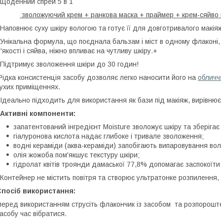
оденний спрей 5 в 1
зволожуючий крем + ранкова маска + праймер + крем-сяйво 
аповнює суху шкіру вологою та готує її для довготривалого макіяж
нікальна формула, що поєднала бальзам і міст в одному флаконі, 
'якості і сяйва, ніжно впливає на чутливу шкіру.+
ідтримує зволоження шкіри до 30 годин!
ідка консистенція засобу дозволяє легко наносити його на
обличч
ухих приміщеннях.
деально підходить для використання як бази під макіяж, вирівнює 
Активні компоненти:
запатентований інгредієнт Moisture зволожує шкіру та зберігає
гіалуронова кислота надає глибоке і тривале зволоження;
водні кераміди (аква-кераміди) запобігають випаровування вол
олія жожоба пом'якшує текстуру шкіри;
гідролат квітів троянди дамаської 77,8% допомагає заспокоїти
онтейнер не містить повітря та створює ультратонке розпилення
Спосіб використання:
еред використанням струсіть флакончик із засобом та розпороште 
асобу час вібратися.