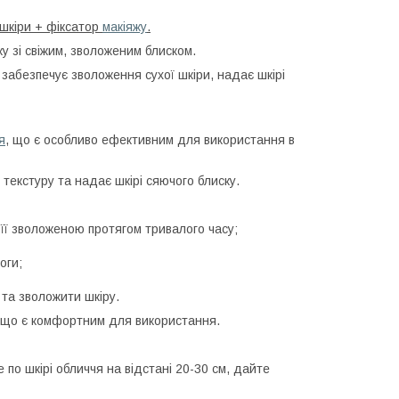
шкіри + фіксатор
макіяжу
.
у зі свіжим, зволоженим блиском.
забезпечує зволоження сухої шкіри, надає шкірі
я
, що є особливо ефективним для використання в
текстуру та надає шкірі сяючого блиску.
 її зволоженою протягом тривалого часу;
оги;
 та зволожити шкіру.
, що є комфортним для використання.
по шкірі обличчя на відстані 20-30 см, дайте