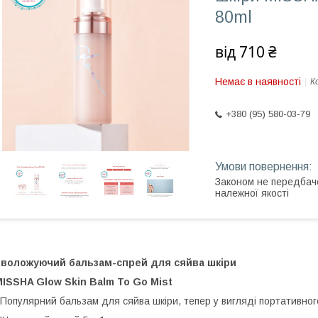
80ml
від
710 ₴
Немає в наявності
К
+380 (95) 580-03-79
Законом не передбач
належної якості
Зволожуючий бальзам-спрей для сяйва шкіри
ISSHA Glow Skin Balm To Go Mist
опулярний бальзам для сяйва шкіри, тепер у вигляді портативног