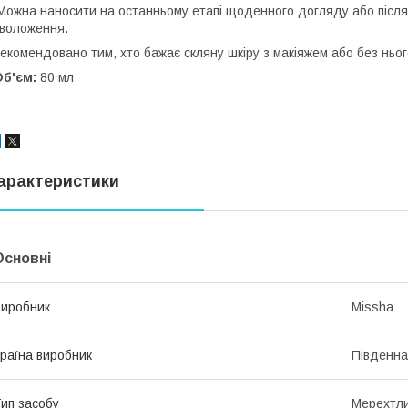
ожна наносити на останньому етапі щоденного догляду або після
воложення.
екомендовано тим, хто бажає скляну шкіру з макіяжем або без ньог
Об'єм:
80 мл
арактеристики
Основні
иробник
Missha
раїна виробник
Південна
ип засобу
Мерехтли