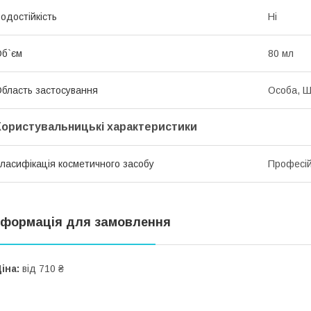
одостійкість
Ні
б`єм
80 мл
бласть застосування
Особа, 
Користувальницькі характеристики
ласифікація косметичного засобу
Професі
нформація для замовлення
іна:
від 710 ₴