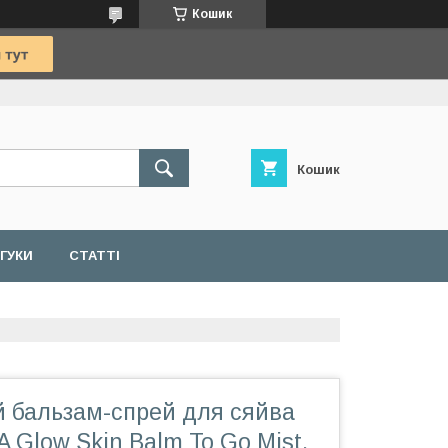
Кошик
Кошик
ДГУКИ
СТАТТІ
 бальзам-спрей для сяйва
 Glow Skin Balm To Go Mist,