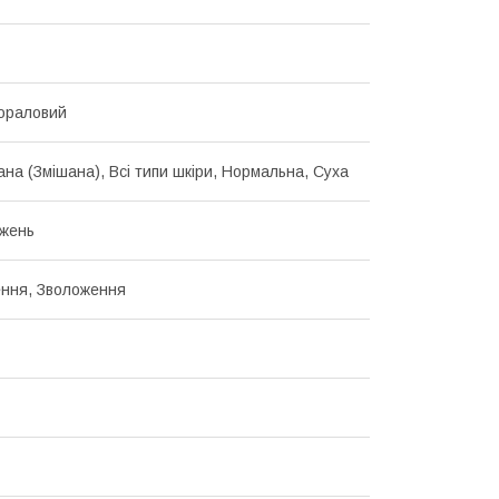
ораловий
ана (Змішана), Всі типи шкіри, Нормальна, Суха
жень
ння, Зволоження