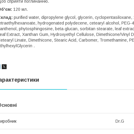
об сприяти поглинанню.
б'єм:
120 мл.
Склад:
purified water, dipropylene glycol, glycerin, cyclopentasiloxane,
etraethylhexanoate, hydrogenated polydecene, cetearyl alcohol, PEG-40 
anthenol, phytosphingosine, beta-glucan, sorbitan stearate, leaf extra
eaf Extract, Xanthan Gum, Hydroxyethyl Cellulose, Dimethicone/Vinyl 
etearyl Linate, Dimethicone, Stearic Acid, Carbomer, Tromethamine, P
thylhexylGlycerin .
арактеристики
Основні
иробник
Dr.G