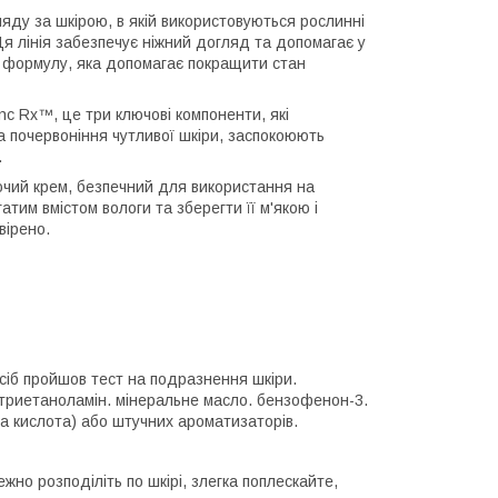
ляду за шкірою, в якій використовуються рослинні
я лінія забезпечує ніжний догляд та допомагає у
у формулу, яка допомагає покращити стан
c Rx™, це три ключові компоненти, які
 почервоніння чутливої шкіри, заспокоюють
.
ючий крем, безпечний для використання на
гатим вмістом вологи та зберегти її м'якою і
вірено.
асіб пройшов тест на подразнення шкіри.
 триетаноламін. мінеральне масло. бензофенон-3.
на кислота) або штучних ароматизаторів.
ежно розподіліть по шкірі, злегка поплескайте,