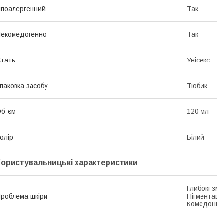
іпоалергенний
Так
екомедогенно
Так
тать
Унісекс
паковка засобу
Тюбик
б`єм
120 мл
олір
Білий
Користувальницькі характеристики
Глибокі 
роблема шкіри
Пігментац
Комедони