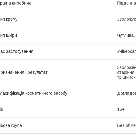
раїна виробник
Південна
ип крему
Зволожу
ип шкіри
Чутлива,
ас застосування
Універса
Зволожен
ризначення і результат
старіння
тріщинок
ласифікація косметичного засобу
Доглядо
ік
16+
ікова група
Без обме