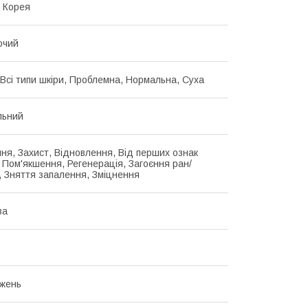
 Корея
ючий
 Всі типи шкіри, Проблемна, Нормальна, Суха
льний
ня, Захист, Відновлення, Від перших ознак
, Пом'якшення, Регенерація, Загоєння ран/
, Зняття запалення, Зміцнення
ва
жень