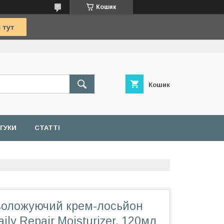
Кошик
Кошик
ДГУКИ
СТАТТІ
оложуючий крем-лосьйон
ily Repair Moisturizer, 120мл