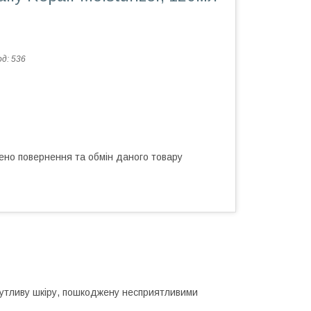
од:
536
ено повернення та обмін даного товару
утливу шкіру, пошкоджену несприятливими