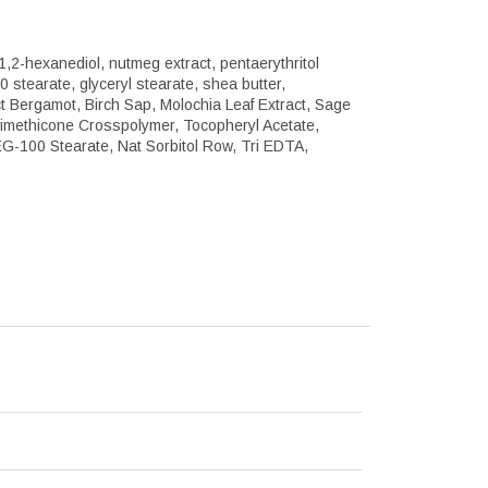
 1,2-hexanediol, nutmeg extract, pentaerythritol
stearate, glyceryl stearate, shea butter,
ct Bergamot, Birch Sap, Molochia Leaf Extract, Sage
Dimethicone Crosspolymer, Tocopheryl Acetate,
EG-100 Stearate, Nat Sorbitol Row, Tri EDTA,