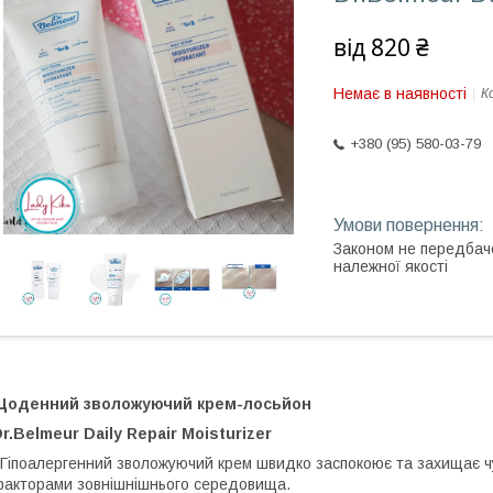
від
820 ₴
Немає в наявності
К
+380 (95) 580-03-79
Законом не передбач
належної якості
Щоденний зволожуючий крем-лосьйон
r.Belmeur Daily Repair Moisturizer
іпоалергенний зволожуючий крем швидко заспокоює та захищає ч
акторами зовнішнішнього середовища.