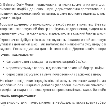
r.Belmeur Daily Repair першокласна та якісна косметична лінія дог
омпоненти подібні до нашої шкіри, дерматологічно протестовано. Ц
ирішенні поширених проблем шкіри, а саме пропонує індивідуальн
утливої шкіри.
ормула щоденного зволожуючого засобу містить комплекс Skin-syn
творюють зволожуючий бар'єр та лікують подразнення, лущення та
одразнену суху та ніжну шкіру, відновлюють захисний бар'єр шкіри
днозначно підійде клієнтам, які шукають гіпоалергенний зволожу
утливій і делікатній шкірі, які намагаються наповнити суху шкіру ба
ладкою. Рекомендується для всіх типів шкіри. Дерматологічно пере
Активні компоненти:
фітошпінгозин захищає та зміцнює шкірний бар’єр;
морохея утримує вологу, відновлюючи захисний бар'єр шкіри;
березовий сік усуває та лікує почервоніння і заспокоює шкіру.
е містить шкідливих інгредієнтів, які можуть викликати алергію, з
озроблено без шкідливих добавок (парабени. синтетичні пігменти.
нгредієнти тваринного походження. пропіленгліколь. тальк. бензой
Спосіб використання:
ісля використання тонера нанесіть необхідну кількість крему і обер