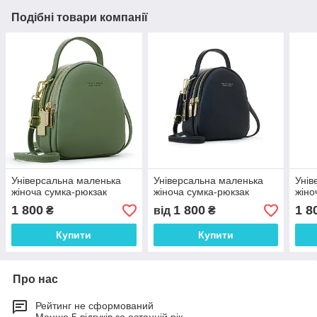
Подібні товари компанії
Універсальна маленька
Універсальна маленька
Унів
жіноча сумка-рюкзак
жіноча сумка-рюкзак
жіно
1 800
1 800
1 8
₴
від
₴
Купити
Купити
Про нас
Рейтинг не сформований