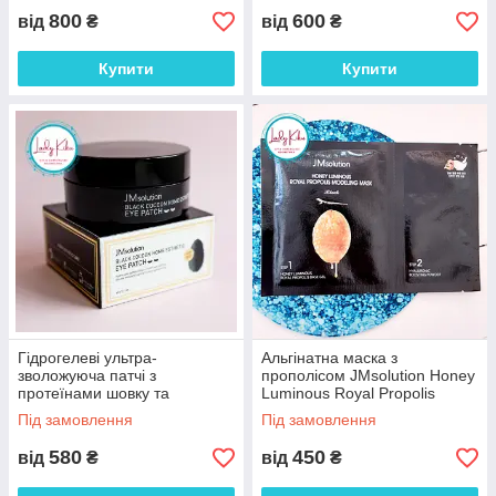
800
600
від
₴
від
₴
Купити
Купити
Гідрогелеві ультра-
Альгінатна маска з
зволожуюча патчі з
прополісом JMsolution Honey
протеїнами шовку та
Luminous Royal Propolis
вугіллям JMsolution Black
Modeling Mask, 55ml
Під замовлення
Під замовлення
Cocoon Home Esthetic Eye
580
450
від
₴
від
₴