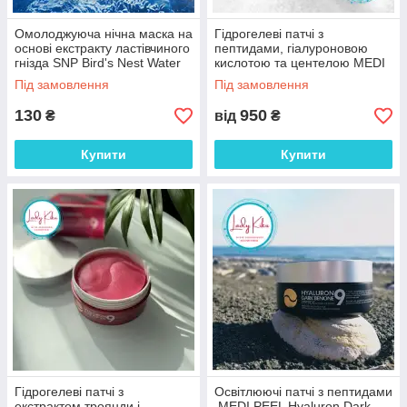
Омолоджуюча нічна маска на
Гідрогелеві патчі з
основі екстракту ластівчиного
пептидами, гіалуроновою
гнізда SNP Bird's Nest Water
кислотою та центелою MEDI
Sleeping Pack, 4ml
PEEL Hyaluron Cica Peptide 9
Під замовлення
Під замовлення
Ampoule Eye
130
950
₴
від
₴
Купити
Купити
Гідрогелеві патчі з
Освітлюючі патчі з пептидами
екстрактом троянди і
MEDI PEEL Hyaluron Dark