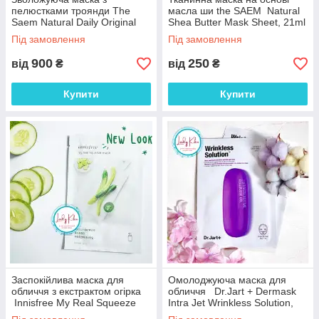
пелюстками троянди The
масла ши the SAEM Natural
Saem Natural Daily Original
Shea Butter Mask Sheet, 21ml
Rose Mask, 100ml
Під замовлення
Під замовлення
900
250
від
₴
від
₴
Купити
Купити
Заспокійлива маска для
Омолоджуюча маска для
обличчя з екстрактом огірка
обличчя Dr.Jart + Dermask
Innisfree My Real Squeeze
Intra Jet Wrinkless Solution,
Mask Cucumber, 20ml
28g