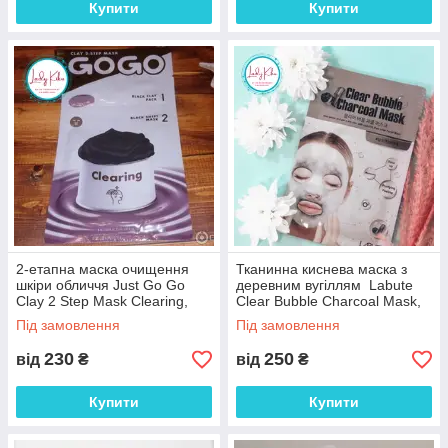
Купити
Купити
2-етапна маска очищення
Тканинна киснева маска з
шкіри обличчя Just Go Go
деревним вугіллям Labute
Clay 2 Step Mask Clearing,
Clear Bubble Charcoal Mask,
29ml
25ml
Під замовлення
Під замовлення
230
250
від
₴
від
₴
Купити
Купити