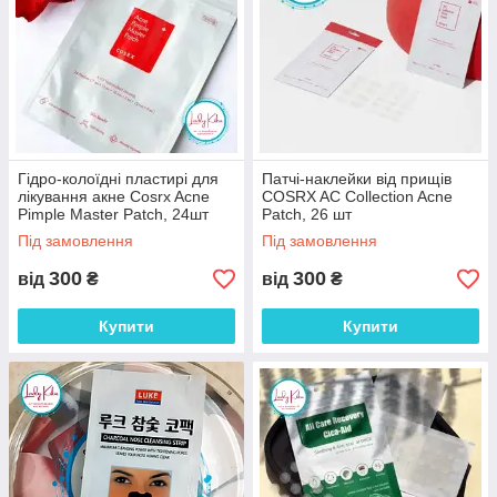
Гідро-колоїдні пластирі для
Патчі-наклейки від прищів
лікування акне Cosrx Acne
COSRX AC Collection Acne
Pimple Master Patch, 24шт
Patch, 26 шт
Під замовлення
Під замовлення
300
300
від
₴
від
₴
Купити
Купити