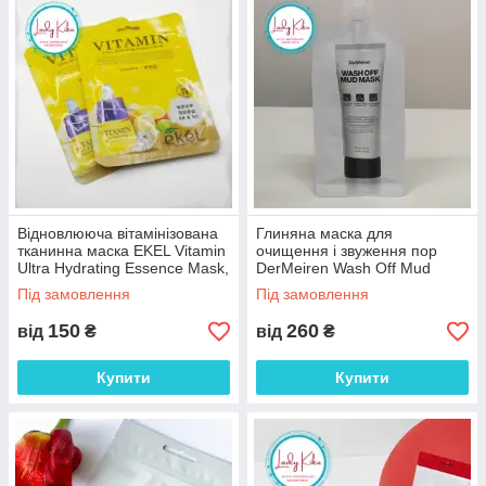
Відновлююча вітамінізована
Глиняна маска для
тканинна маска EKEL Vitamin
очищення і звуження пор
Ultra Hydrating Essence Mask,
DerMeiren Wash Off Mud
25ml
Mask, 10g
Під замовлення
Під замовлення
150
260
від
₴
від
₴
Купити
Купити