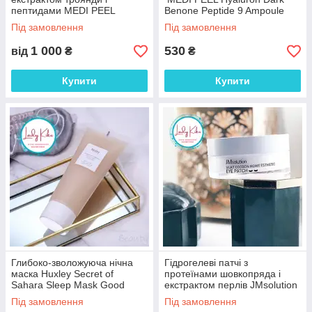
пептидами MEDI PEEL
Benone Peptide 9 Ampoule
Hyaluron Rose Peptide 9
Eye Patch, 60шт
Під замовлення
Під замовлення
Ampoule Eye Patch, 60шт
1 000
530
від
₴
₴
Купити
Купити
Глибоко-зволожуюча нічна
Гідрогелеві патчі з
маска Huxley Secret of
протеїнами шовкопряда і
Sahara Sleep Mask Good
екстрактом перлів JMsolution
Night, 120ml
Silky Cocoon Home Esthetic
Під замовлення
Під замовлення
Eye Patch,