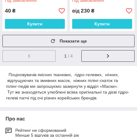
Під замовлення
Під замовлення
40
230
₴
від
₴
Купити
Купити
Показати ще
1
/ 4
Поціновувачів якісних тканевих, гідро-гелевих, нічних,
відлущуючих та змивних масок, ніжних пілінг-скаток та
пілінг-педів ми запрошуємо зазирнути у відділ «Маски».
Тут же знаходяться улюблені всіма оригінальні та дієві гідро-
гелеві патчі під очі різних корейських брендів.
Про нас
Рейтинг не сформований
Менше 5 відгуків за останній рік