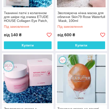
Тканинні патчі з колагеном
Зволожуюча нічна маска для
для шкіри під очима ETUDE
обличчя Skin79 Rose Waterfull
HOUSE Collagen Eye Patch,
Mask, 100ml
2шт
Під замовлення
Під замовлення
140
600
від
₴
від
₴
Купити
Купити
Зволожуюча маска з
Тканинна маска на основі