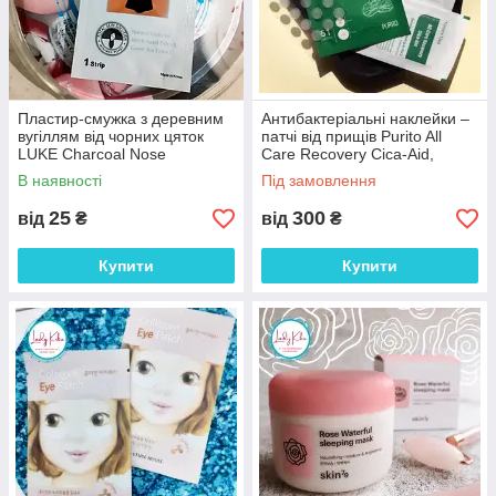
Пластир-смужка з деревним
Антибактеріальні наклейки –
вугіллям від чорних цяток
патчі від прищів Purito All
LUKE Charcoal Nose
Care Recovery Cica-Aid,
Cleansing Strips, 1шт
1пакет
В наявності
Під замовлення
25
300
від
₴
від
₴
Купити
Купити