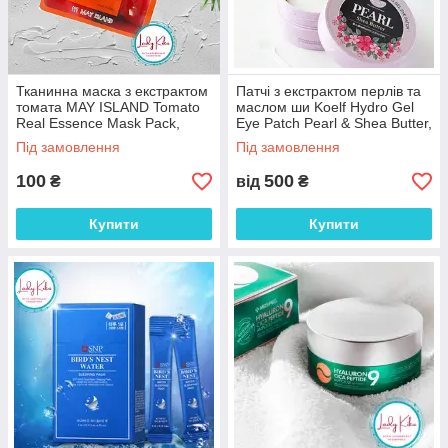
Тканинна маска з екстрактом
Патчі з екстрактом перлів та
томата MAY ISLAND Tomato
маслом ши Koelf Hydro Gel
Real Essence Mask Pack,
Eye Patch Pearl & Shea Butter,
25ml
60шт
Під замовлення
Під замовлення
100
500
₴
від
₴
Купити
Купити